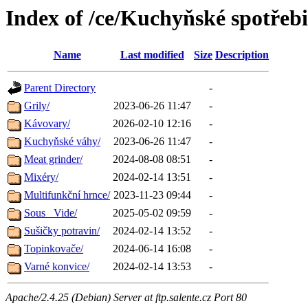
Index of /ce/Kuchyňské spotřebi
Name
Last modified
Size
Description
Parent Directory
-
Grily/
2023-06-26 11:47
-
Kávovary/
2026-02-10 12:16
-
Kuchyňské váhy/
2023-06-26 11:47
-
Meat grinder/
2024-08-08 08:51
-
Mixéry/
2024-02-14 13:51
-
Multifunkční hrnce/
2023-11-23 09:44
-
Sous _Vide/
2025-05-02 09:59
-
Sušičky potravin/
2024-02-14 13:52
-
Topinkovače/
2024-06-14 16:08
-
Varné konvice/
2024-02-14 13:53
-
Apache/2.4.25 (Debian) Server at ftp.salente.cz Port 80